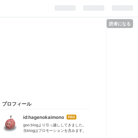
読者になる
プロフィール
id:hagenokaimono
はて
なブ
goo blogより引っ越ししてきました。
当blogはプロモーションを含みます。
ログ