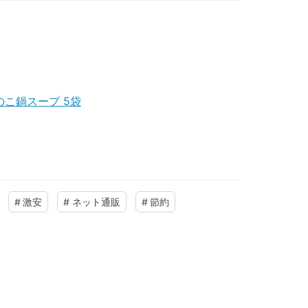
のこ鍋スープ 5袋
#
激安
#
ネット通販
#
節約