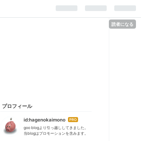
読者になる
プロフィール
id:hagenokaimono
はて
なブ
goo blogより引っ越ししてきました。
当blogはプロモーションを含みます。
ログ